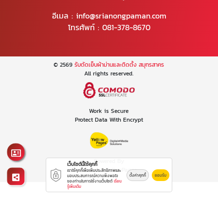
อีเมล :
info@srianongpaman.com
โทรศัพท์ :
081-378-8670
© 2569
รับตัดเย็บผ้าม่านและติดตั้ง สมุทรสาคร
All rights reserved.
Work is Secure
Protect Data With Encrypt
Powered By
เว็บไซต์นี้ใช้คุกกี้
Thailand YellowPages
เราใช้คุกกี้เพื่อเพิ่มประสิทธิภาพและ
ตั้งค่าคุกกี้
ยอมรับ
มอบประสบการณ์ความพึงพอใจ
ของท่านในการใช้งานเว็บไซต์
เรียน
รู้เพิ่มเติม